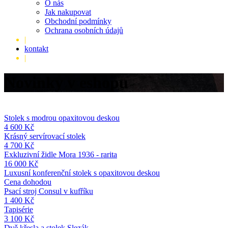
O nás
Jak nakupovat
Obchodní podmínky
Ochrana osobních údajů
|
kontakt
|
Novinky v eshopu
Stolek s modrou opaxitovou deskou
4 600 Kč
Krásný servírovací stolek
4 700 Kč
Exkluzivní židle Mora 1936 - rarita
16 000 Kč
Luxusní konferenční stolek s opaxitovou deskou
Cena dohodou
Psací stroj Consul v kufříku
1 400 Kč
Tapisérie
3 100 Kč
Dvě křesla a stolek Slezák