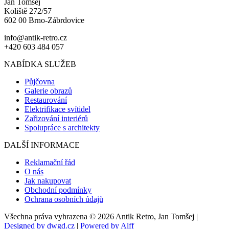
Jan Tomšej
Koliště 272/57
602 00 Brno-Zábrdovice
info@antik-retro.cz
+420 603 484 057
NABÍDKA SLUŽEB
Půjčovna
Galerie obrazů
Restaurování
Elektrifikace svítidel
Zařizování interiérů
Spolupráce s architekty
DALŠÍ INFORMACE
Reklamační řád
O nás
Jak nakupovat
Obchodní podmínky
Ochrana osobních údajů
Všechna práva vyhrazena © 2026 Antik Retro, Jan Tomšej |
Designed by dwgd.cz
|
Powered by Alff