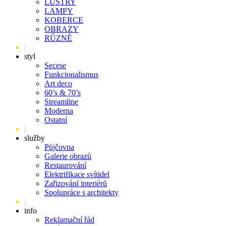
LUSTRY
LAMPY
KOBERCE
OBRAZY
RŮZNÉ
|
styl
Secese
Funkcionalismus
Art deco
60’s & 70’s
Streamline
Moderna
Ostatní
|
služby
Půjčovna
Galerie obrazů
Restaurování
Elektrifikace svítidel
Zařizování interiérů
Spolupráce s architekty
|
info
Reklamační řád