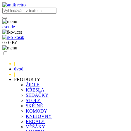
cs
en
de
0
/
0
Kč
|
úvod
|
PRODUKTY
ŽIDLE
KŘESLA
SEDAČKY
STOLY
SKŘÍNĚ
KOMODY
KNIHOVNY
REGÁLY
VĚŠÁKY