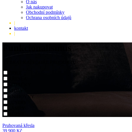
O nás
Jak nakupovat
Obchodní podmínky
Ochrana osobních údajů
|
kontakt
|
Funkcionalismus
VYBRAT KATEGORII PRODUKTU
ŽIDLE
KŘESLA
SEDAČKY
STOLY
KNIHOVNY
LUSTRY
LAMPY
RŮZNÉ
Pruhovaná křesla
39 900 Kč