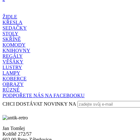
ŽIDLE
KŘESLA
SEDAČKY
STOLY
SKŘÍNĚ
KOMODY
KNIHOVNY
REGÁLY
VĚŠÁKY
LUSTRY
LAMPY
KOBERCE
OBRAZY
RŮZNÉ
PODPOŘETE NÁS NA FACEBOOKU
CHCI DOSTÁVAT NOVINKY NA
Jan Tomšej
Koliště 272/57
602 00 Brno-Zábrdovice