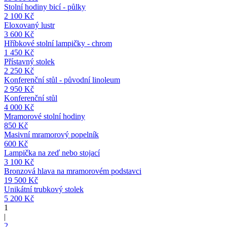
Stolní hodiny bicí - půlky
2 100 Kč
Eloxovaný lustr
3 600 Kč
Hříbkové stolní lampičky - chrom
1 450 Kč
Přístavný stolek
2 250 Kč
Konferenční stůl - původní linoleum
2 950 Kč
Konferenční stůl
4 000 Kč
Mramorové stolní hodiny
850 Kč
Masivní mramorový popelník
600 Kč
Lampička na zeď nebo stojací
3 100 Kč
Bronzová hlava na mramorovém podstavci
19 500 Kč
Unikátní trubkový stolek
5 200 Kč
1
|
2