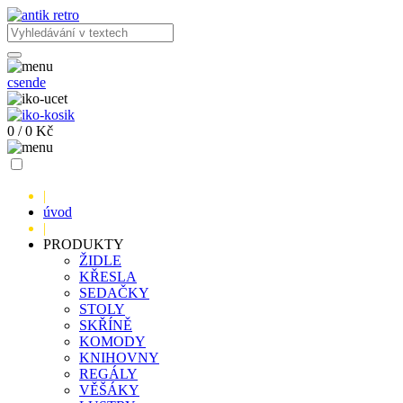
cs
en
de
0
/
0
Kč
|
úvod
|
PRODUKTY
ŽIDLE
KŘESLA
SEDAČKY
STOLY
SKŘÍNĚ
KOMODY
KNIHOVNY
REGÁLY
VĚŠÁKY