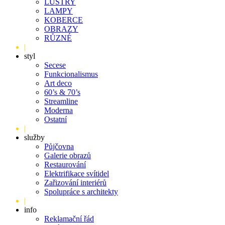
LUSTRY
LAMPY
KOBERCE
OBRAZY
RŮZNÉ
|
styl
Secese
Funkcionalismus
Art deco
60’s & 70’s
Streamline
Moderna
Ostatní
|
služby
Půjčovna
Galerie obrazů
Restaurování
Elektrifikace svítidel
Zařizování interiérů
Spolupráce s architekty
|
info
Reklamační řád