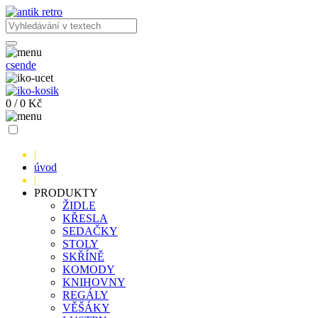
cs
en
de
0
/
0
Kč
|
úvod
|
PRODUKTY
ŽIDLE
KŘESLA
SEDAČKY
STOLY
SKŘÍNĚ
KOMODY
KNIHOVNY
REGÁLY
VĚŠÁKY