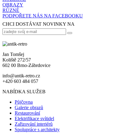
OBRAZY
RŮZNÉ
PODPOŘETE NÁS NA FACEBOOKU
CHCI DOSTÁVAT NOVINKY NA
Jan Tomšej
Koliště 272/57
602 00 Brno-Zábrdovice
info@antik-retro.cz
+420 603 484 057
NABÍDKA SLUŽEB
Půjčovna
Galerie obrazů
Restaurování
Elektrifikace svítidel
Zařizování interiérů
Spolupráce s architekty