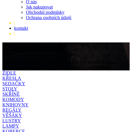
O nás
Jak nakupovat
Obchodní podmínky
Ochrana osobních údajů
|
kontakt
|
Galerie obrazů
V našem obchodě si můžete vybrat z cca 500 obrazů. K tomu
děláme rámování obrazů, čištění, zasklívání i opravy rámů.
ŽIDLE
KŘESLA
SEDAČKY
STOLY
SKŘÍNĚ
KOMODY
KNIHOVNY
REGÁLY
VĚŠÁKY
LUSTRY
LAMPY
KOBERCE