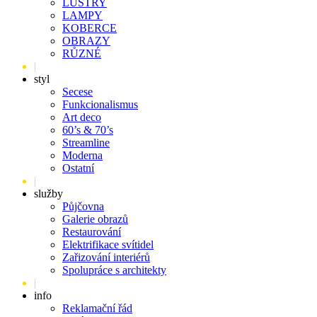
LUSTRY
LAMPY
KOBERCE
OBRAZY
RŮZNÉ
|
styl
Secese
Funkcionalismus
Art deco
60’s & 70’s
Streamline
Moderna
Ostatní
|
služby
Půjčovna
Galerie obrazů
Restaurování
Elektrifikace svítidel
Zařizování interiérů
Spolupráce s architekty
|
info
Reklamační řád